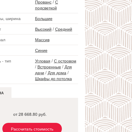
Прованс
/
С
подсветкой
ы, ширина
Большие
т
Высокий
/
Средний
иал
Массив
Синие
 - тип
Угловая
/
С островом
/
Встроенные
/
Для
дачи
/
Для дома
/
Шкафы до потолка
НА
от 28 668.80 руб.
Рассчитать стоимость