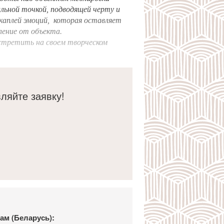
льной точкой, подводящей черту и
каплей эмоций, которая оставляет
ление от объекта.
встретить на своем творческом
 «Мебель Холл», с которой легко
 задуманные идеи и получать
езультат. Коллектив профессионалов
ть задачи любой сложности, а
ляйте заявку!
высоком эстетическом уровне и с
ством. С удовольствием рекомендую
зчикам и благодарен за отличный
вместной работы.
ам (Беларусь):