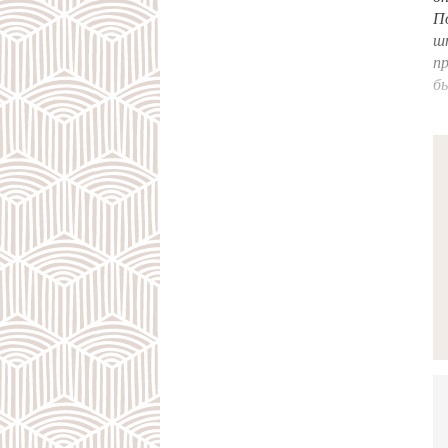
По
ш
пр
бы