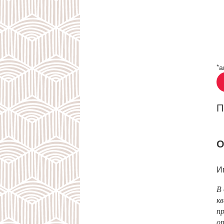
*а
П
О
И
В 
кв
пр
оп