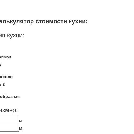
Мебель - тип:
Угловая
Кухни-столовые
С пеналом
алькулятор стоимости кухни:
ип кухни:
рямая
y
гловая
y
z
-образная
азмер:
м
м