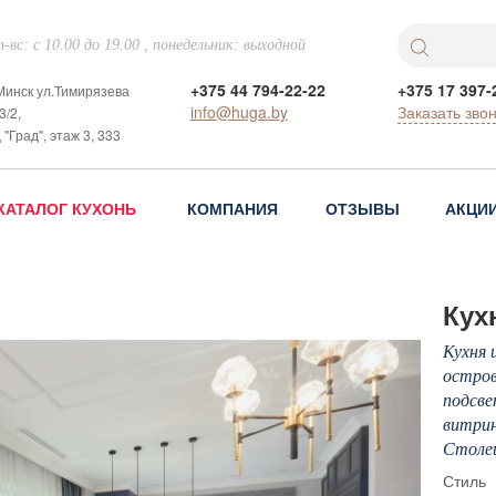
-вс: с 10.00 до 19.00 , понедельник: выходной
+375 44 794-22-22
+375 17 397-
 Минск ул.Тимирязева
info@huga.by
Заказать зво
3/2,
 "Град", этаж 3, 333
КАТАЛОГ КУХОНЬ
КОМПАНИЯ
ОТЗЫВЫ
АКЦИ
Кух
Кухня 
остров
подсве
витрин
Столеш
Стиль