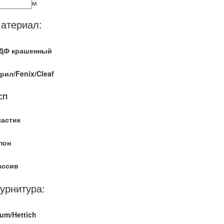
м
атериал:
ДФ крашенный
рил/Fenix/Cleaf
СП
ластик
пон
ассив
урнитура:
um/Hettich