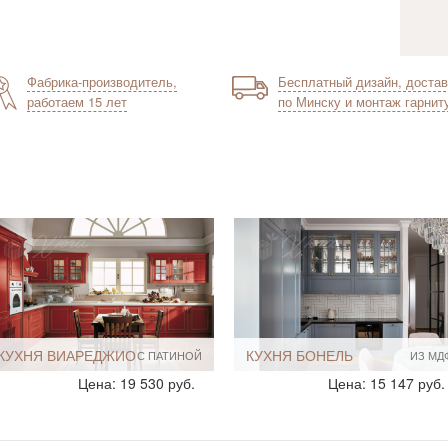
Фабрика-производитель,
Бесплатный дизайн, достав
работаем 15 лет
по Минску и монтаж гарнит
КУХНЯ ВИАРЕДЖИО
КУХНЯ БОНЕЛЬ
С ПАТИНОЙ
ИЗ МД
Стиль:
Классические
Стиль:
Классические
Цена: 19 530 руб.
Цена: 15 147 руб.
Прованс
Размеры, ширина:
13-14 кв.м
Размеры, ширина:
Большие
Мебель - тип:
Угловая
19-20 кв м