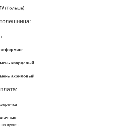
TV (Польша)
толешница:
т
остформинг
амень кварцевый
амень акриловый
плата:
ассрочка
аличные
ша кухня: