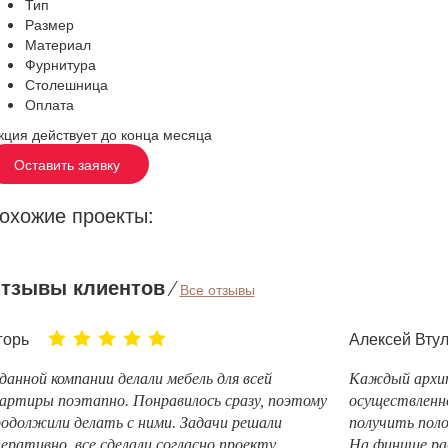
Тип
Размер
Материал
Фурнитура
Столешница
Оплата
кция действует до конца месяца
Оставить заявку
охожие проекты:
тзывы клиентов
⁄
Все отзывы
горь
Алексей Вту
данной компании делали мебель для всей
Каждый архит
артиры поэтапно. Понравилось сразу, поэтому
осуществленно
одолжили делать с ними. Задачи решали
получить пол
еративно, все сделали согласно проекту.
На финише ра