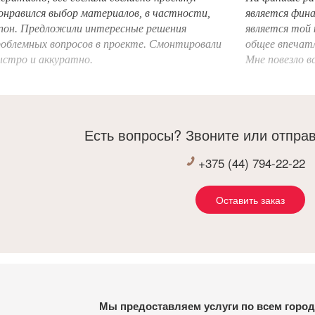
нравился выбор материалов, в частности,
является фина
пон. Предложили интересные решения
является той 
облемных вопросов в проекте. Смонтировали
общее впечат
стро и аккуратно.
Мне повезло 
пути компанию
реализовывать
прекрасный р
готовый реша
Есть вопросы? Звоните или отправ
главное - на 
высоким каче
+375 (44) 794-22-22
компанию Зака
результат со
Оставить заказ
Мы предоставляем услуги по всем город