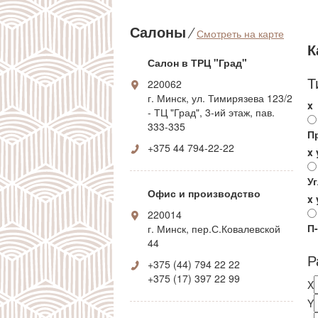
С барной стойкой
Встроенные
Салоны
⁄
Смотреть на карте
К
Салон в ТРЦ "Град"
Т
220062
г. Минск, ул. Тимирязева 123/2
x
- ТЦ "Град", 3-ий этаж, пав.
333-335
П
+375 44 794-22-22
x
У
Офис и производство
x
220014
П
г. Минск, пер.С.Ковалевской
44
Р
+375 (44) 794 22 22
+375 (17) 397 22 99
X
Y