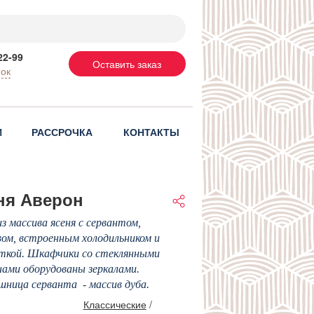
22-99
Оставить заказ
нок
И
РАССРОЧКА
КОНТАКТЫ
ня Аверон
из массива ясеня с сервантом,
ом, встроенным холодильником и
ткой. Шкафчики со стеклянными
ами оборудованы зеркалами.
ница серванта - массив дуба.
Классические
/