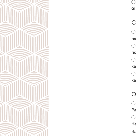
G
С
не
п
к
к
О
Р
Н
Ва