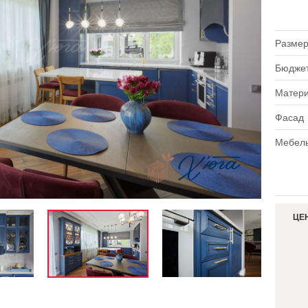
Размер
Бюдже
Матер
Фасад
Мебель
ЦЕ