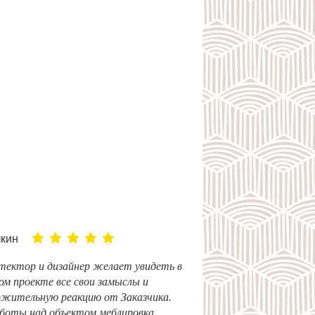
лкин
ектор и дизайнер желает увидеть в
м проекте все свои замыслы и
ожительную реакцию от Заказчика.
боты над объектом меблировка