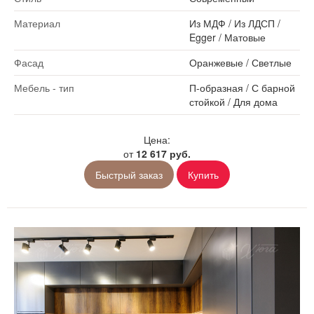
Материал
Из МДФ
/
Из ЛДСП
/
Egger
/
Матовые
Фасад
Оранжевые
/
Светлые
Мебель - тип
П-образная
/
С барной
стойкой
/
Для дома
Цена:
от
12 617 руб.
Быстрый заказ
Купить