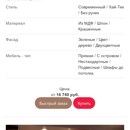
Стиль
Современный
/
Хай-Тек
/
Без ручек
Материал
Из МДФ
/
Шпон
/
Крашенные
Фасад
Зеленые
/
Цвет -
дерево
/
Двухцветные
Мебель - тип
Прямая
/
С островом
/
Нестандартные
/
Подвесные
/
Шкафы до
потолка
Цена:
от
16 740 руб.
Быстрый заказ
Купить