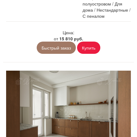
полуостровом
/
Для
дома
/
Нестандартные
/
С пеналом
Цена:
от
15 810 руб.
Быстрый заказ
Купить