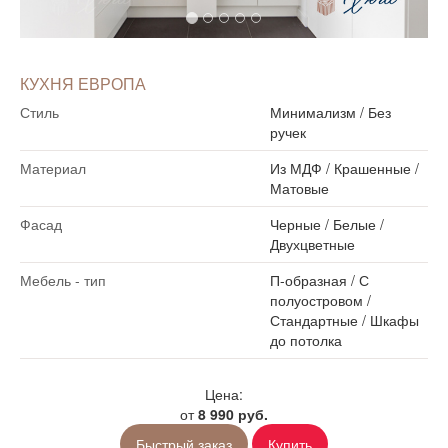
КУХНЯ ЕВРОПА
Стиль
Минимализм
/
Без
ручек
Материал
Из МДФ
/
Крашенные
/
Матовые
Фасад
Черные
/
Белые
/
Двухцветные
Мебель - тип
П-образная
/
С
полуостровом
/
Стандартные
/
Шкафы
до потолка
Цена:
от
8 990 руб.
Быстрый заказ
Купить