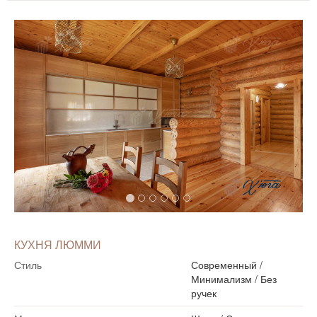
КУХНЯ ЛЮММИ
Стиль
Современный
/
Минимализм
/
Без
ручек