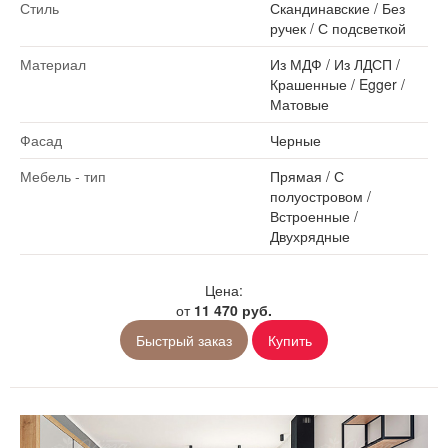
Стиль
Скандинавские
/
Без
ручек
/
С подсветкой
Материал
Из МДФ
/
Из ЛДСП
/
Крашенные
/
Egger
/
Матовые
Фасад
Черные
Мебель - тип
Прямая
/
С
полуостровом
/
Встроенные
/
Двухрядные
Цена:
от
11 470 руб.
Быстрый заказ
Купить