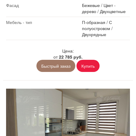
Фасад
Бежевые
/
Цвет -
дерево
/
Двухцветные
Мебель - тип
П-образная
/
С
полуостровом
/
Двухрядные
Цена:
от
22 785 руб.
Быстрый заказ
Купить