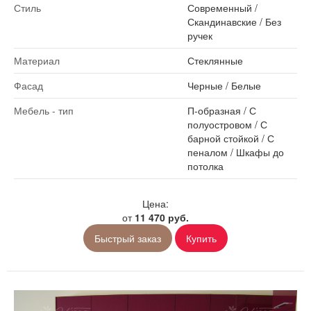
Стиль
Современный
/
Скандинавские
/
Без
ручек
Материал
Стеклянные
Фасад
Черные
/
Белые
Мебель - тип
П-образная
/
С
полуостровом
/
С
барной стойкой
/
С
пеналом
/
Шкафы до
потолка
Цена:
от
11 470 руб.
Быстрый заказ
Купить