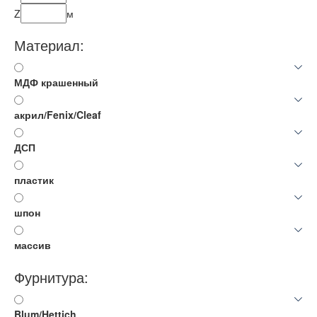
Z
м
Материал:
МДФ крашенный
акрил/Fenix/Cleaf
ДСП
пластик
шпон
массив
Фурнитура:
Blum/Hettich