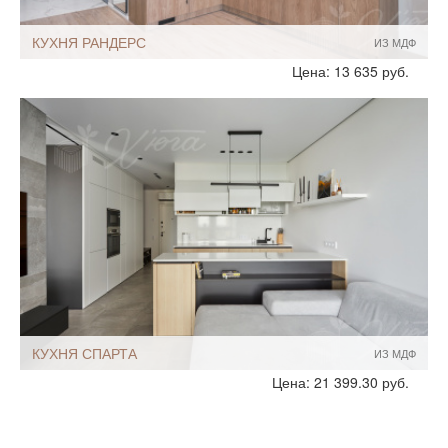
КУХНЯ РАНДЕРС
ИЗ МДФ
Стиль:
Современный
Цена: 13 635 руб.
Минимализм
Без ручек
С подсветкой
Размеры, ширина:
10-12 кв.м
Мебель - тип:
Угловая
С пеналом
Шкафы до потолка
КУХНЯ СПАРТА
ИЗ МДФ
Стиль:
Современный
Цена: 21 399.30 руб.
Хай-Тек
Минимализм
Размеры, ширина:
Небольшие