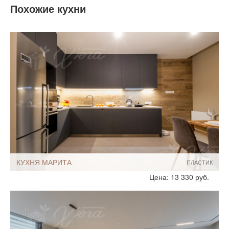
Похожие кухни
КУХНЯ МАРИТА
ПЛАСТИК
Стиль:
Минимализм
Цена: 13 330 руб.
Размеры, ширина:
Небольшие
8-9 кв.м
Мебель - тип:
Угловая
Стандартные
Шкафы до потолка