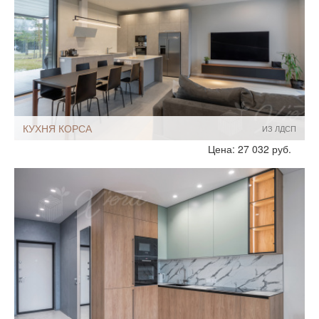
КУХНЯ КОРСА
ИЗ ЛДСП
Стиль:
Минимализм
Цена: 27 032 руб.
Размеры, ширина:
Большие
10-12 кв.м
Мебель - тип:
Угловая
С островом
Для дома
Кухни-столовые