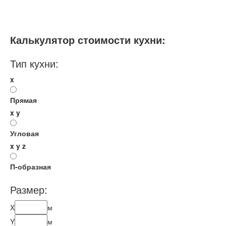
10-12 кв.м
Мебель - тип:
Угловая
С полуостровом
Калькулятор стоимости кухни:
Тип кухни:
x
Прямая
x
y
Угловая
x
y
z
П-образная
Размер:
X
м
Y
м