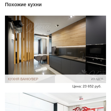
Похожие кухни
КУХНЯ ВАНКУВЕР
ИЗ ЛДСП
Стиль:
Хай-Тек
Цена: 23 652 руб.
Минимализм
Без ручек
С подсветкой
Размеры, ширина:
Небольшие
10-12 кв.м