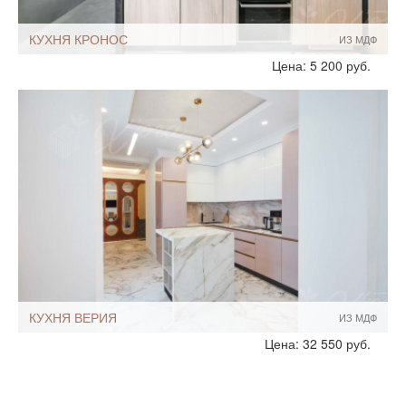
КУХНЯ КРОНОС
ИЗ МДФ
Стиль:
Хай-Тек
Цена: 5 200 руб.
Минимализм
Лофт
Размеры, ширина:
Небольшие
8-9 кв.м
Мебель - тип:
Прямая
Кухни-трансформеры
Подвесные
Шкафы до потолка
КУХНЯ ВЕРИЯ
ИЗ МДФ
Стиль:
Современный
Цена: 32 550 руб.
Хай-Тек
Минимализм
Без ручек