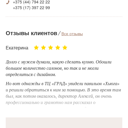
+375 (44) 794 22 22
+375 (17) 397 22 99
Отзывы клиентов
⁄
Все отзывы
Екатерина
Долго с мужем думали, какую сделать кухню. Обошли
большое количество салонов, но так и не могли
определиться с дизайном.
Но вот однажды в ТЦ «ГРАД» увидели павильон «Хьюга»
и решили обратиться к ним за помощью. В это время там
был, как потом оказалось, директор Алексей, он очень
профессионально и грамотно нам рассказал о
возможностях компании воплотить любые желания в
реальность! И посоветовал прекрасного дизайнера Елену!
Она очень внимательно и терпеливо выслушала наши
пожелания, предложила прекрасный проект, и, как