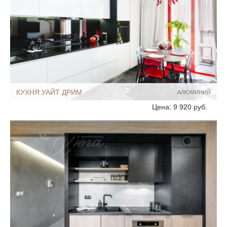
Мебель - тип:
Прямая
С полуостровом
С барной стойкой
Двухрядные
Кухни-столовые
Линейные
С пеналом
Шкафы до потолка
КУХНЯ УАЙТ ДРИМ
АЛЮМИНИЙ
Стиль:
Современный
Цена: 9 920 руб.
Хай-Тек
Минимализм
Размеры, ширина:
Большие
10-12 кв.м
Мебель - тип:
Прямая
Встроенные
Модульные
С пеналом
Стандартные