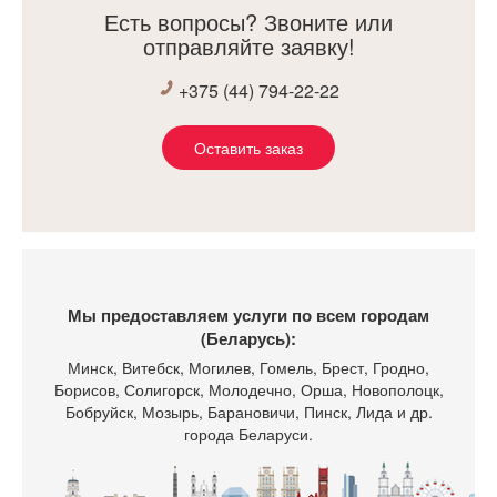
Есть вопросы? Звоните или
результат, у нас дома кухня, которая каждый день радует
отправляйте заявку!
нас!
Хочется сказать огромное спасибо всей команде «Хьюга»
+375 (44) 794-22-22
за их работу!
Оставить заказ
Мы предоставляем услуги по всем городам
(Беларусь):
Минск
, Витебск, Могилев, Гомель, Брест, Гродно,
Борисов, Солигорск, Молодечно, Орша, Новополоцк,
Бобруйск, Мозырь, Барановичи, Пинск, Лида и др.
города Беларуси.