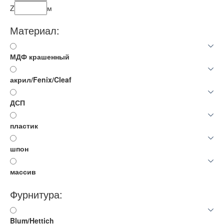
Z
м
Материал:
МДФ крашенный
акрил/Fenix/Cleaf
ДСП
пластик
шпон
массив
Фурнитура:
Blum/Hettich