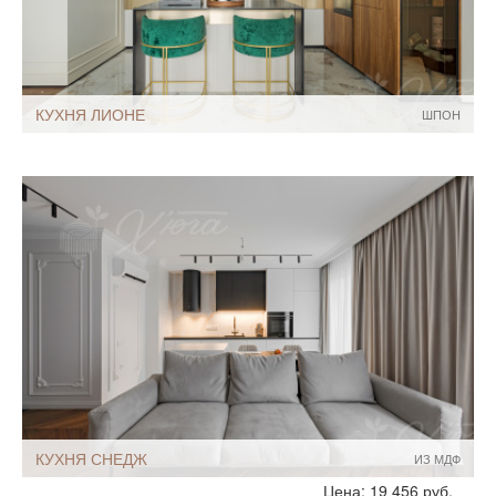
КУХНЯ ЛИОНЕ
ШПОН
Стиль:
Современный
Размеры, ширина:
8-9 кв.м
Мебель - тип:
Угловая
С островом
КУХНЯ СНЕДЖ
ИЗ МДФ
Стиль:
Современный
Цена: 19 456 руб.