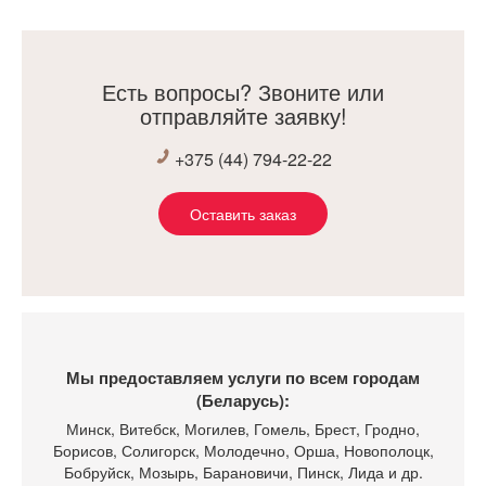
фирмы). Отдельное спасибо монтажникам, которые
качественно установили кухню, и исправили некоторые
моменты! В итоге, мы и дальше захотели сотрудничать с
Есть вопросы? Звоните или
мебель холл, и заказали ещё гардеробную и прихожую!
отправляйте заявку!
+375 (44) 794-22-22
Оставить заказ
Мы предоставляем услуги по всем городам
(Беларусь):
Минск
, Витебск, Могилев, Гомель, Брест, Гродно,
Борисов, Солигорск, Молодечно, Орша, Новополоцк,
Бобруйск, Мозырь, Барановичи, Пинск, Лида и др.