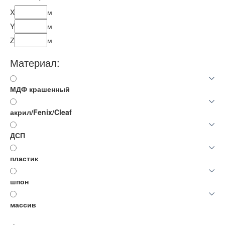
X
м
Y
м
Z
м
Материал:
МДФ крашенный
акрил/Fenix/Cleaf
ДСП
пластик
шпон
массив