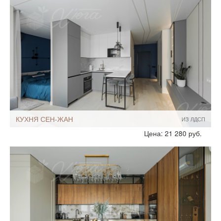
Мебель - тип:
П-образная
С барной стойкой
Для дома
КУХНЯ СЕН-ЖАН
ИЗ ЛДСП
Стиль:
Современный
Цена: 21 280 руб.
Размеры, ширина:
5-7 кв.м
Мебель - тип:
Угловая
С островом