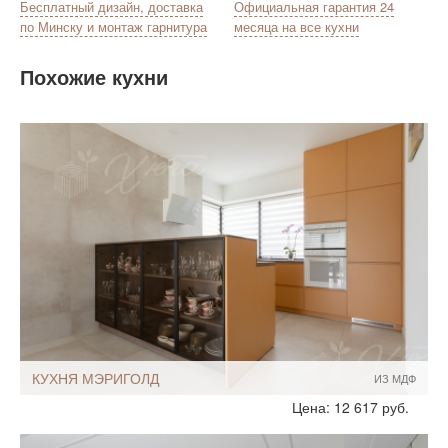
Бесплатный дизайн, доставка
Официальная гарантия 24
по Минску и монтаж гарнитура
месяца на все кухни
Похожие кухни
КУХНЯ МЭРИГОЛД
ИЗ МДФ
Стиль:
Современный
Цена: 12 617 руб.
Размеры, ширина:
Небольшие
8-9 кв.м