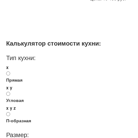
Размеры, ширина:
Небольшие
Мебель - тип:
Прямая
С островом
Калькулятор стоимости кухни:
Тип кухни:
x
Прямая
x
y
Угловая
x
y
z
П-образная
Размер: