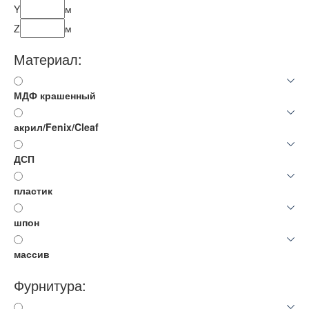
Y
м
Z
м
Материал:
МДФ крашенный
акрил/Fenix/Cleaf
ДСП
пластик
шпон
массив
Фурнитура: