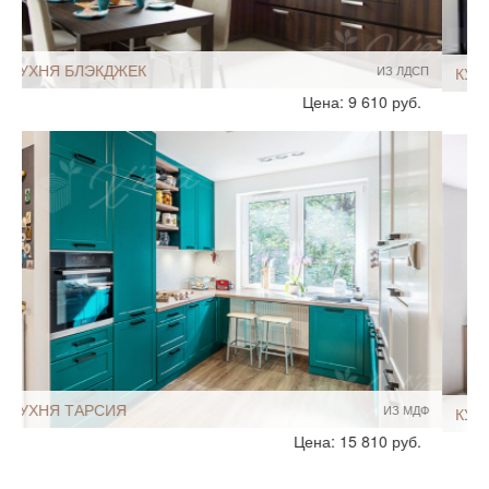
КУХНЯ ЯННИ
КРАШЕННЫЕ
Стиль:
Современный
Цена: 8 060 руб.
Модерн
Размеры, ширина:
Небольшие
HIT
10-12 кв.м
Мебель - тип:
П-образная
С полуостровом
Для дома
КУХНЯ ДЖЕННА
ИЗ МДФ
Стиль:
Современный
Цена: 13 020 руб.
Модерн
Без ручек