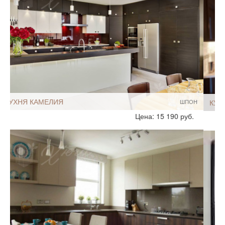
Мебель - тип:
П-образная
С полуостровом
Для дома
Нестандартные
С пеналом
КУХНЯ ПЕРСЕЙ
ИЗ МДФ
Стиль:
Современный
Цена: 28 520 руб.
Модерн
Размеры, ширина:
Большие
13-14 кв.м
Мебель - тип:
П-образная
Нестандартные