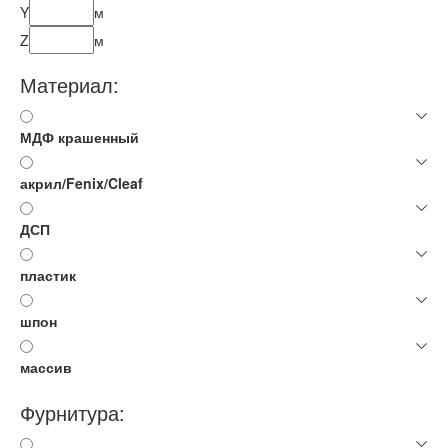
Y
м
Z
м
Материал:
МДФ крашенный
акрил/Fenix/Cleaf
ДСП
пластик
шпон
массив
Фурнитура: