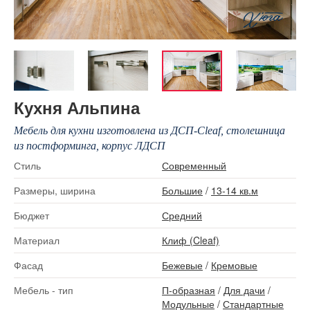
Кухня Альпина
Мебель для кухни изготовлена из ДСП-Сleaf, столешница
из постформинга, корпус ЛДСП
Стиль
Современный
Размеры, ширина
Большие
/
13-14 кв.м
Бюджет
Средний
Материал
Клиф (Cleaf)
Фасад
Бежевые
/
Кремовые
Мебель - тип
П-образная
/
Для дачи
/
Модульные
/
Стандартные