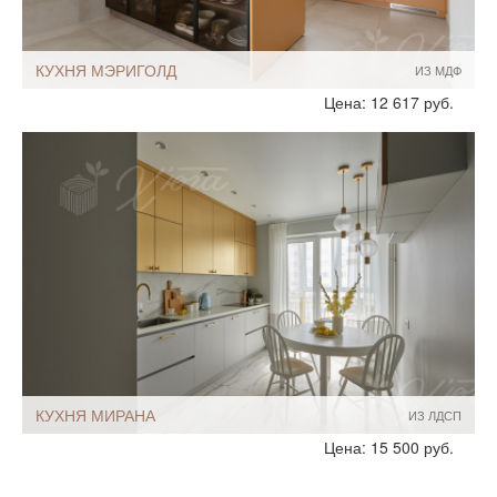
КУХНЯ МЭРИГОЛД
ИЗ МДФ
Стиль:
Современный
Цена: 12 617 руб.
Размеры, ширина:
Небольшие
8-9 кв.м
Мебель - тип:
П-образная
С барной стойкой
Для дома
КУХНЯ МИРАНА
ИЗ ЛДСП
Стиль:
Современный
Цена: 15 500 руб.
Размеры, ширина:
Небольшие
10-12 кв.м