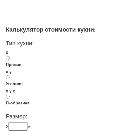
Мебель - тип:
Прямая
С пеналом
Стандартные
Калькулятор стоимости кухни:
Тип кухни:
x
Прямая
x
y
Угловая
x
y
z
П-образная
Размер:
X
м