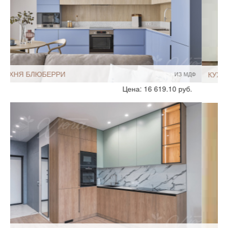
КУХНЯ ЛИОНЕ
ШПОН
Стиль:
Современный
Размеры, ширина:
8-9 кв.м
Мебель - тип:
Угловая
С островом