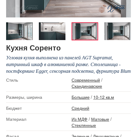
Кухня Соренто
Угловая кухня выполнена из панелей AGT Supramat,
витринный шкаф в алюминиевой рамке. Столешница -
постформинг Egger, сенсорная подсветка, фурнитура Blum
Стиль
Современный
/
Скандинавские
Размеры, ширина
Большие
/
10-12 кв.м
Бюджет
Средний
Материал
Из МДФ
/
Матовые
/
Стеклянные
Фасад
Зеленые
/
Двухцветные
/