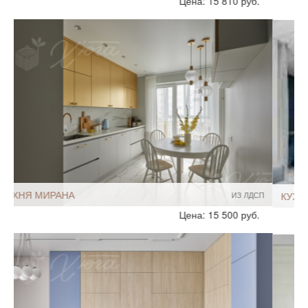
Цена: 21 399.30 руб.
Хай-Тек
Минимализм
Размеры, ширина:
Небольшие
10-12 кв.м
Мебель - тип:
Угловая
С полуостровом
КУХНЯ СЕН-ЖАН
ИЗ ЛДСП
Стиль:
Современный
Цена: 21 280 руб.
Размеры, ширина:
5-7 кв.м
Мебель - тип:
Угловая
С островом