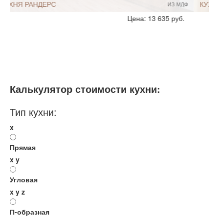
КУХНЯ КАССИНО
ИЗ ЛДСП
Стиль:
Современный
Цена: 17 792 руб.
Размеры, ширина:
5-7 кв.м
Мебель - тип:
Угловая
Калькулятор стоимости кухни:
Тип кухни:
x
Прямая
x
y
Угловая
x
y
z
П-образная