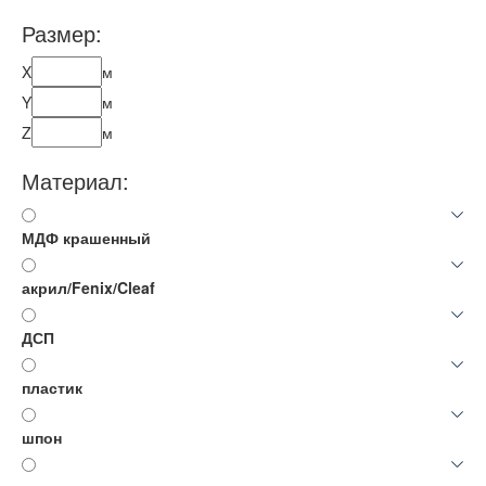
Размер:
X
м
Y
м
Z
м
Материал:
МДФ крашенный
акрил/Fenix/Cleaf
ДСП
пластик
шпон