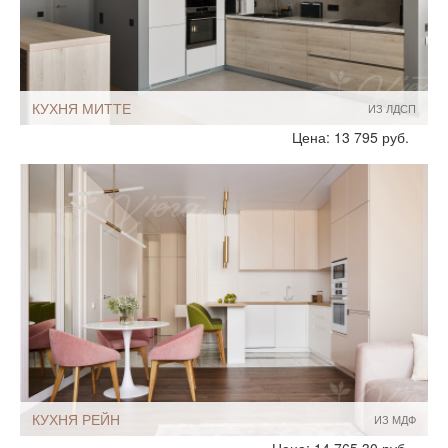
КУХНЯ МИТТЕ
ИЗ ЛДСП
Стиль:
Современный
Цена: 13 795 руб.
Хай-Тек
Размеры, ширина:
10-12 кв.м
Мебель - тип:
Угловая
С полуостровом
Кухни-столовые
С пеналом
Шкафы до потолка
КУХНЯ РЕЙН
ИЗ МДФ
Стиль:
Современный
Цена: 14 765.30 руб.