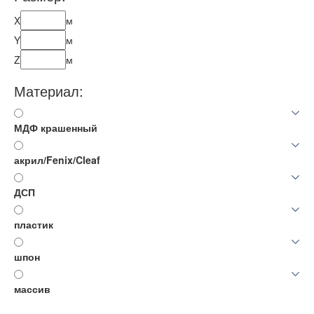
X
м
Y
м
Z
м
Материал:
МДФ крашенный
акрил/Fenix/Cleaf
ДСП
пластик
шпон
массив