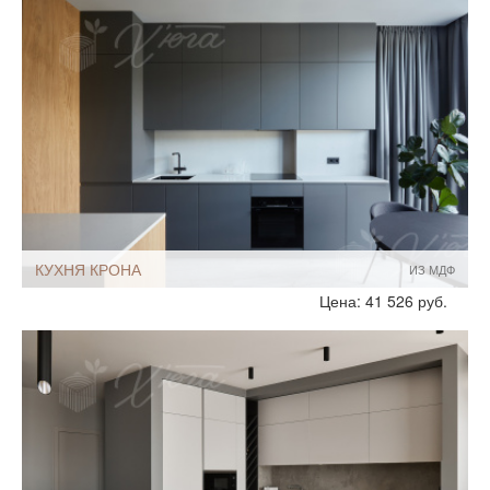
Размеры, ширина:
Небольшие
10-12 кв.м
Мебель - тип:
Угловая
С полуостровом
КУХНЯ КРОНА
ИЗ МДФ
Стиль:
Современный
Цена: 41 526 руб.
Хай-Тек
Размеры, ширина:
Большие
10-12 кв.м
13-14 кв.м
Мебель - тип:
Угловая