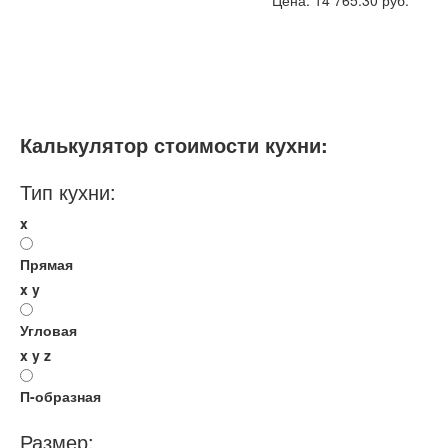
Хай-Тек
Без ручек
Размеры, ширина:
Небольшие
10-12 кв.м
Мебель - тип:
Угловая
Калькулятор стоимости кухни:
Тип кухни:
x
Прямая
x
y
Угловая
x
y
z
П-образная
Размер: