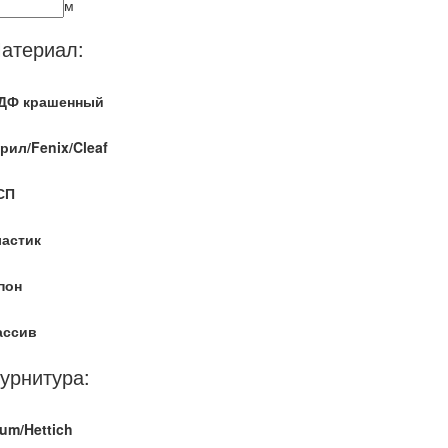
м
атериал:
ДФ крашенный
рил/Fenix/Cleaf
СП
ластик
пон
ассив
урнитура:
um/Hettich