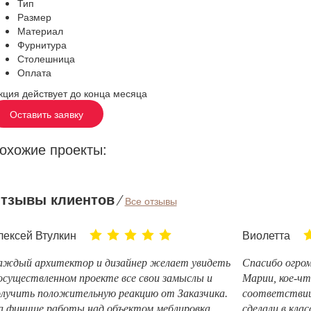
Тип
Размер
Материал
Фурнитура
Столешница
Оплата
кция действует до конца месяца
Оставить заявку
охожие проекты:
тзывы клиентов
⁄
Все отзывы
лексей Втулкин
Виолетта
аждый архитектор и дизайнер желает увидеть
Спасибо огром
осуществленном проекте все свои замыслы и
Марии, кое-чт
олучить положительную реакцию от Заказчика.
соответствии
а финише работы над объектом меблировка
сделали в кла