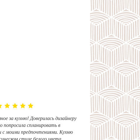
ное за кухню! Доверилась дизайнеру
о попросила спланировать в
 с моими предпочтениями. Кухню
ссическом стиле белого цвета.