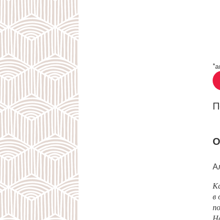
*а
П
О
А
К
в 
п
Н