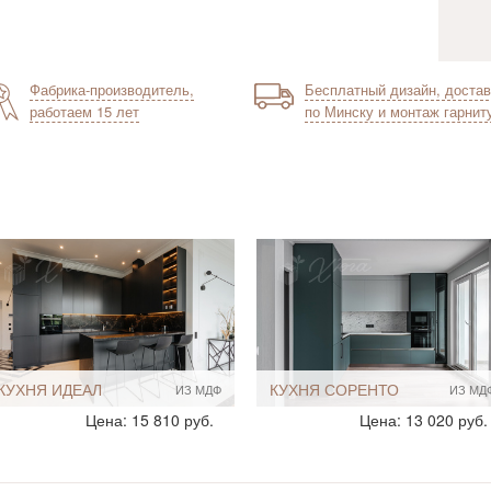
Фабрика-производитель,
Бесплатный дизайн, достав
работаем 15 лет
по Минску и монтаж гарнит
КУХНЯ ИДЕАЛ
КУХНЯ СОРЕНТО
ИЗ МДФ
ИЗ МД
Стиль:
Современный
Стиль:
Современный
Цена: 15 810 руб.
Цена: 13 020 руб.
Минимализм
Скандинавские
С подсветкой
Размеры, ширина:
Большие
Размеры, ширина:
Большие
10-12 кв.м