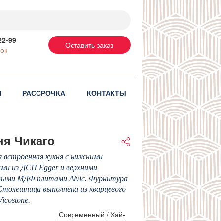
22-99
Оставить заказ
нок
И
РАССРОЧКА
КОНТАКТЫ
ня Чикаго
 встроенная кухня с нижними
ми из ДСП Egger и верхними
выми МДФ плитами Alvic. Фурнитура
Столешница выполнена из кварцевого
Vicostone.
Современный
/
Хай-