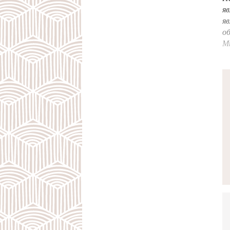
яв
яв
об
Мн
пу
ре
пр
г
гл
вы
ко
р