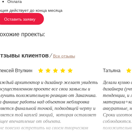
Оплата
кция действует до конца месяца
Оставить заявку
охожие проекты:
тзывы клиентов
⁄
Все отзывы
лексей Втулкин
Татьяна
аждый архитектор и дизайнер желает увидеть
Делали кухню 
осуществленном проекте все свои замыслы и
дизайнера (уч
олучить положительную реакцию от Заказчика.
тенденции, и 
а финише работы над объектом меблировка
материала+ка
ляется финальной точкой, подводящей черту и
аккуратные, н
ляется той каплей эмоций, которая оставляет
Сроки изготов
щее впечатление от объекта.
соблюдаются.
е повезло встретить на своем творческом
положительно