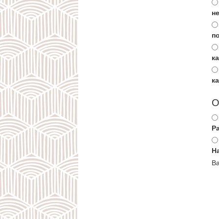
не
п
к
к
О
Р
Н
Ва