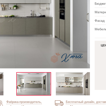
Бюдже
Матер
Фасад
Мебель
ЦЕ
Фабрика-производитель,
Бесплатный дизайн, достав