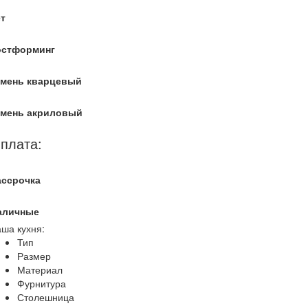
т
остформинг
амень кварцевый
амень акриловый
плата:
ассрочка
аличные
ша кухня:
Тип
Размер
Материал
Фурнитура
Столешница