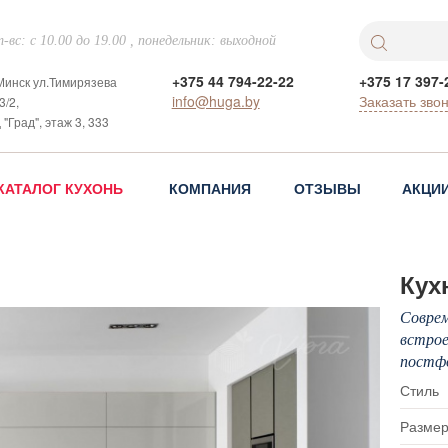
-вс: с 10.00 до 19.00 , понедельник: выходной
+375 44 794-22-22
+375 17 397-
 Минск ул.Тимирязева
info@huga.by
Заказать зво
3/2,
 "Град", этаж 3, 333
КАТАЛОГ КУХОНЬ
КОМПАНИЯ
ОТЗЫВЫ
АКЦИ
Кух
Соврем
встрое
постфо
Стиль
Размер