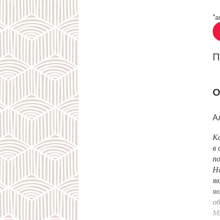
*а
П
О
А
К
в 
п
Н
яв
яв
об
Мн