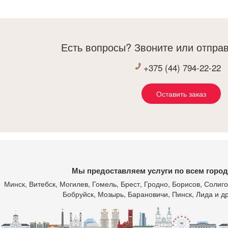
ти компанию «Мебель Холл», с которой легко
ализовывать задуманные идеи и получать
екрасный результат. Коллектив профессионалов
отовый решать задачи любой сложности, а
Есть вопросы? Звоните или отправ
авное - на высоком эстетическом уровне и с
соким качеством. С удовольствием рекомендую
+375 (44) 794-22-22
мпанию Заказчикам и благодарен за отличный
езультат совместной работы.
Оставить заказ
Мы предоставляем услуги по всем город
Минск
, Витебск, Могилев, Гомель, Брест, Гродно, Борисов, Соли
Бобруйск, Мозырь, Барановичи, Пинск, Лида и др