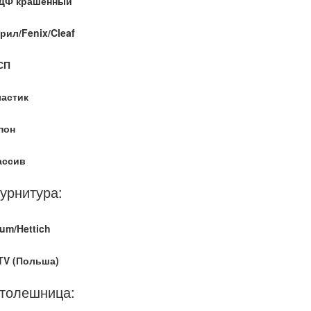
ДФ крашенный
рил/Fenix/Cleaf
СП
ластик
пон
ассив
урнитура:
um/Hettich
TV (Польша)
толешница: