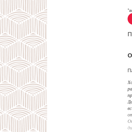
*а
П
О
П
Хо
ра
пр
Де
вс
от
От
ди