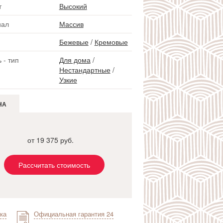
т
Высокий
иал
Массив
Бежевые
/
Кремовые
 - тип
Для дома
/
Нестандартные
/
Узкие
НА
от 19 375 руб.
Рассчитать стоимость
ка
Официальная гарантия 24