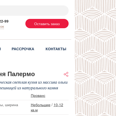
22-99
Оставить заказ
нок
И
РАССРОЧКА
КОНТАКТЫ
ня Палермо
ческая светлая кухня из массива ольхи
лешницей из натурального камня
Прованс
ы, ширина
Небольшие
/
10-12
кв.м