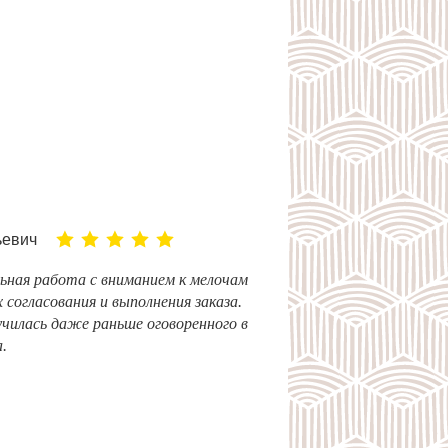
ьевич
ьная работа с вниманием к мелочам
х согласования и выполнения заказа.
чилась даже раньше оговоренного в
.