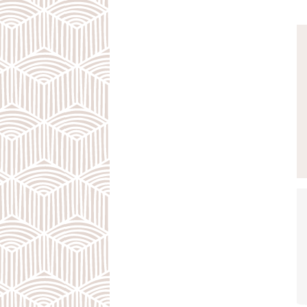
те
,
о
Сл
ча
Да
из
бы
Ог