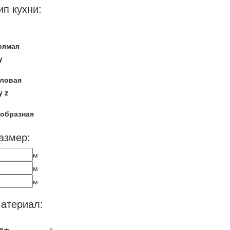
ип кухни:
рямая
y
гловая
y
z
-образная
азмер:
м
м
м
атериал: