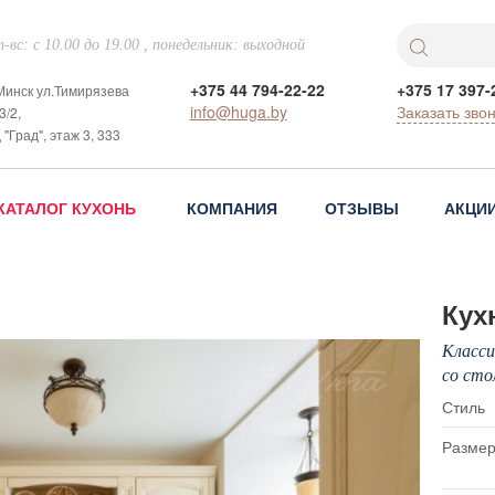
-вс: с 10.00 до 19.00 , понедельник: выходной
+375 44 794-22-22
+375 17 397-
 Минск ул.Тимирязева
info@huga.by
Заказать зво
3/2,
 "Град", этаж 3, 333
КАТАЛОГ КУХОНЬ
КОМПАНИЯ
ОТЗЫВЫ
АКЦИ
Кух
Класси
со сто
Стиль
Размер