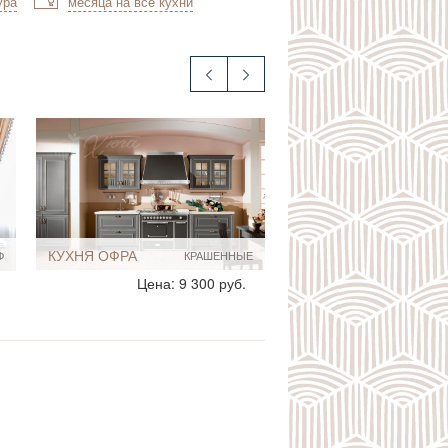
ура
месяца на все кухни
КУХНЯ ОФРА
Ф
КРАШЕННЫЕ
Стиль:
Классические
Цена: 9 300 руб.
Прованс
Размеры, ширина:
Небольшие
10-12 кв.м
Мебель - тип:
Прямая
Для дома
Нестандартные