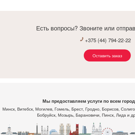
рпение)и заканчивая бригадой сборщиков(Сергей
Дима-просто молодцы)Очень грамотный и
тветственный технолог Сергей
овом ,все работали ,как хорошо отлаженный
Есть вопросы? Звоните или отправ
совой механизм
же если и были сбои с партнерами по
+375 (44) 794-22-22
готовлению каменной столешницы и скинали,все
ло во время исправлено и выполнено отлично
Оставить заказ
ромное спасибо ,буду всем рекомендовать !!!
Мы предоставляем услуги по всем город
Минск
, Витебск, Могилев, Гомель, Брест, Гродно, Борисов, Соли
Бобруйск, Мозырь, Барановичи, Пинск, Лида и др