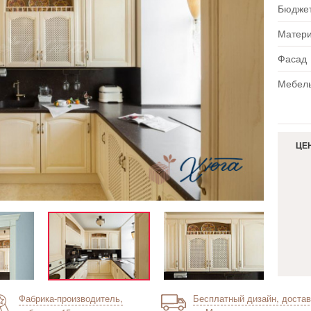
Бюдже
Матер
Фасад
Мебель
ЦЕ
Фабрика-производитель,
Бесплатный дизайн, достав