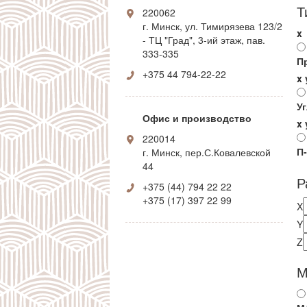
Т
220062
Шкафы до потолка
г. Минск, ул. Тимирязева 123/2
x
- ТЦ "Град", 3-ий этаж, пав.
333-335
П
+375 44 794-22-22
x
У
Офис и производство
x
220014
П
г. Минск, пер.С.Ковалевской
44
Р
+375 (44) 794 22 22
+375 (17) 397 22 99
X
Y
Z
М