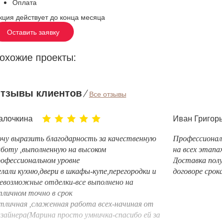
Оплата
кция действует до конца месяца
Оставить заявку
охожие проекты:
тзывы клиентов
⁄
Все отзывы
алочкина
Иван Григор
чу выразить благодарность за качественную
Профессионал
боту ,выполненную на высоком
на всех этапа
офессиональном уровне
Доставка полу
лали кухню,двери в шкафы-купе,перегородки и
договоре срока
евозможные отделки-все выполнено на
личном точно в срок
личная ,слаженная работа всех-начиная от
зайнера(Марина просто умничка-спасибо ей за