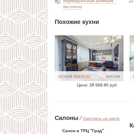
индивидуальным размерам -
бесплатно
Похожие кухни
КУХНЯ АВЕРОН
МАССИВ
Стиль:
Классические
Цена: 28 668.80 руб.
Прованс
С подсветкой
Размеры, ширина:
Большие
Мебель - тип:
Угловая
С островом
Салоны
⁄
Смотреть на карте
Встроенные
К
Для дачи
Салон в ТРЦ "Град"
Для дома