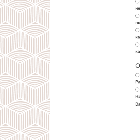
не
п
к
к
О
Р
Н
Ва