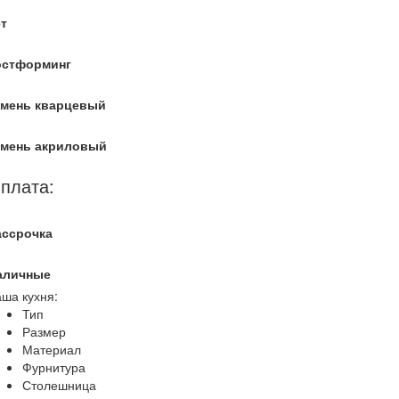
т
остформинг
амень кварцевый
амень акриловый
плата:
ассрочка
аличные
ша кухня:
Тип
Размер
Материал
Фурнитура
Столешница