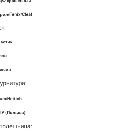
ДФ крашенный
рил/Fenix/Cleaf
СП
ластик
пон
ассив
урнитура:
um/Hettich
TV (Польша)
толешница: