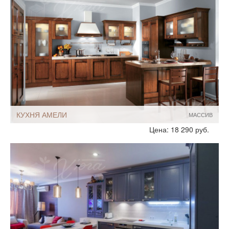
Кухни-столовые
Нестандартные
КУХНЯ АМЕЛИ
МАССИВ
Стиль:
Классические
Цена: 18 290 руб.
Размеры, ширина:
Большие
19-20 кв м
Мебель - тип:
П-образная
С полуостровом
Кухни-столовые
С пеналом