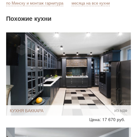
по Минску и монтаж гарнитура
месяца на все кухни
Похожие кухни
КУХНЯ БАККАРА
ИЗ МДФ
Стиль:
Классические
Цена: 17 670 руб.
Размеры, ширина:
Большие
19-20 кв м
Мебель - тип:
П-образная