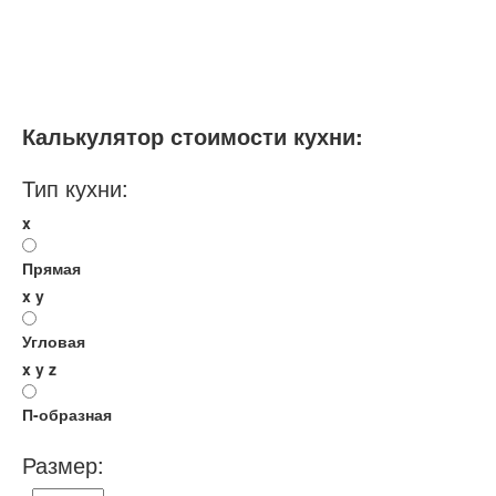
Размеры, ширина:
Большие
13-14 кв.м
Мебель - тип:
П-образная
Модульные
Калькулятор стоимости кухни:
Тип кухни:
x
Прямая
x
y
Угловая
x
y
z
П-образная
Размер: