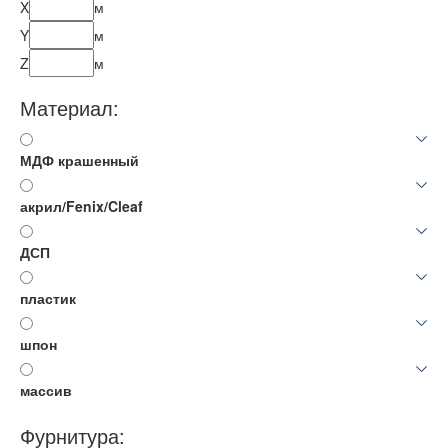
X
м
Y
м
Z
м
Материал:
МДФ крашенный
акрил/Fenix/Cleaf
ДСП
пластик
шпон
массив
Фурнитура: