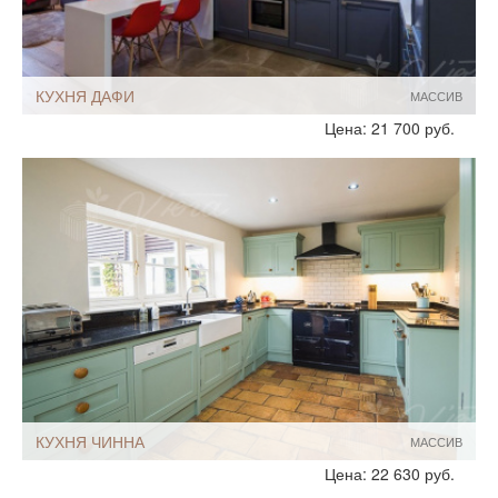
КУХНЯ ДАФИ
МАССИВ
Стиль:
Классические
Цена: 21 700 руб.
Размеры, ширина:
Большие
10-12 кв.м
Мебель - тип:
П-образная
Угловая
С полуостровом
Шкафы до потолка
КУХНЯ ЧИННА
МАССИВ
Стиль:
Классические
Цена: 22 630 руб.
Кантри