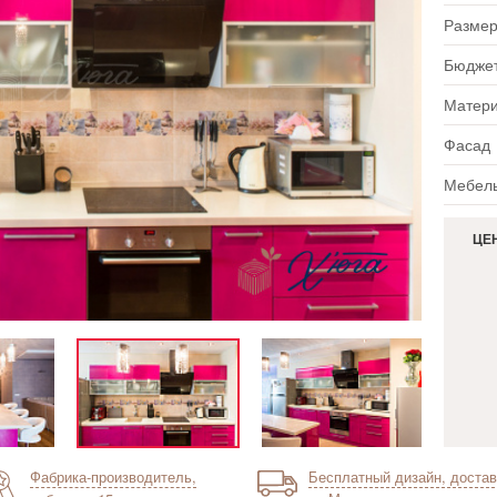
Размер
Бюдже
Матер
Фасад
Мебель
ЦЕ
Фабрика-производитель,
Бесплатный дизайн, достав