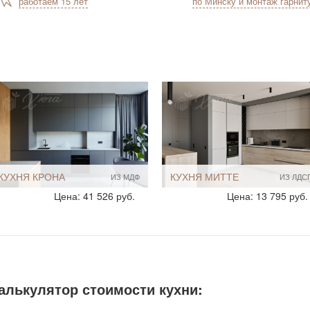
работаем 15 лет
по Минску и монтаж гарнит
КУХНЯ КРОНА
КУХНЯ МИТТЕ
ИЗ МДФ
ИЗ ЛДС
Стиль:
Современный
Стиль:
Современный
Цена: 41 526 руб.
Цена: 13 795 руб.
Хай-Тек
Хай-Тек
Размеры, ширина:
Большие
Размеры, ширина:
10-12 кв.м
10-12 кв.м
Мебель - тип:
Угловая
13-14 кв.м
С полуостровом
Мебель - тип:
Угловая
Кухни-столовые
С пеналом
алькулятор стоимости кухни:
Шкафы до потолка