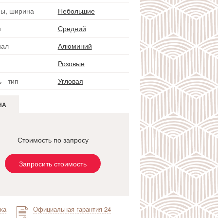
ы, ширина
Небольшие
т
Средний
иал
Алюминий
Розовые
 - тип
Угловая
НА
Стоимость по запросу
Запросить стоимость
ка
Официальная гарантия 24