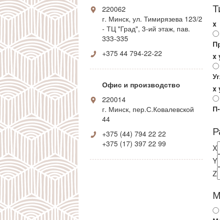
Т
220062
г. Минск, ул. Тимирязева 123/2
x
- ТЦ "Град", 3-ий этаж, пав.
333-335
П
+375 44 794-22-22
x
У
Офис и производство
x
220014
П
г. Минск, пер.С.Ковалевской
44
Р
+375 (44) 794 22 22
+375 (17) 397 22 99
X
Y
Z
М