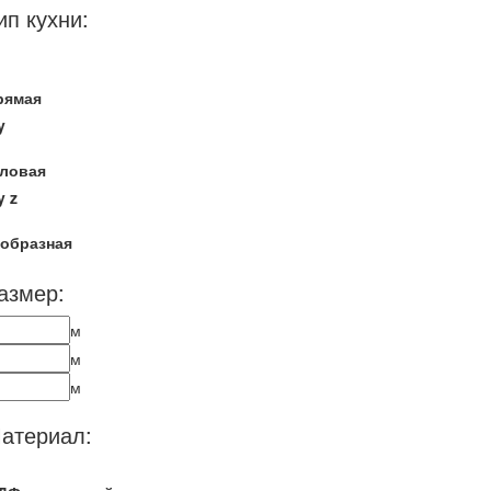
ип кухни:
рямая
y
гловая
y
z
-образная
азмер:
м
м
м
атериал: