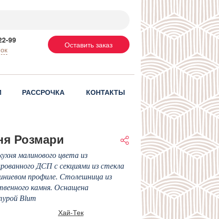
22-99
Оставить заказ
нок
И
РАССРОЧКА
КОНТАКТЫ
ня Розмари
кухня малинового цвета из
рованного ДСП с секциями из стекла
иниевом профиле. Столешница из
твенного камня. Оснащена
турой Blum
Хай-Тек