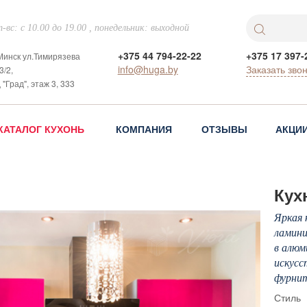
-вс: с 10.00 до 19.00 , понедельник: выходной
+375 44 794-22-22
+375 17 397-
 Минск ул.Тимирязева
info@huga.by
Заказать зво
3/2,
 "Град", этаж 3, 333
КАТАЛОГ КУХОНЬ
КОМПАНИЯ
ОТЗЫВЫ
АКЦИ
Кух
Яркая 
ламини
в алюм
искусс
фурни
Стиль