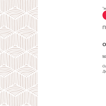
*а
П
О
М
О
Д