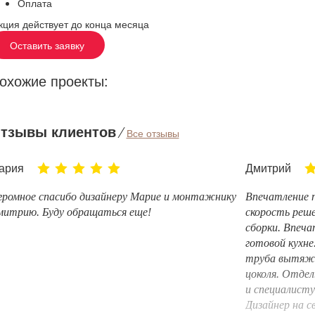
Оплата
кция действует до конца месяца
Оставить заявку
охожие проекты:
тзывы клиентов
⁄
Все отзывы
ария
Дмитрий
громное спасибо дизайнеру Марие и монтажнику
Впечатление 
митрию. Буду обращаться еще!
скорость реше
сборки. Впеча
готовой кухне
труба вытяжки
цоколя. Отде
и специалист
Дизайнер на с