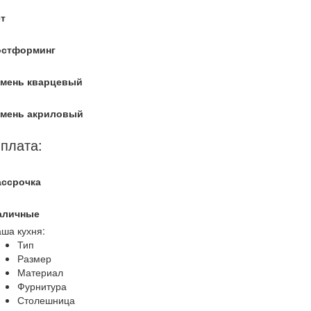
т
остформинг
амень кварцевый
амень акриловый
плата:
ассрочка
аличные
ша кухня:
Тип
Размер
Материал
Фурнитура
Столешница