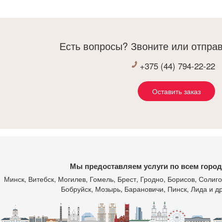
получает удов
ответственнос
По самой кухн
Есть вопросы? Звоните или отправ
обалденно см
остановились 
+375 (44) 794-22-22
Оставить заказ
Мы предоставляем услуги по всем город
Минск
, Витебск, Могилев, Гомель, Брест, Гродно, Борисов, Соли
Бобруйск, Мозырь, Барановичи, Пинск, Лида и др