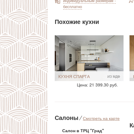
индивидуальным размерам -
бесплатно
Похожие кухни
КУХНЯ СПАРТА
ИЗ МДФ
Стиль:
Современный
Цена: 21 399.30 руб.
Хай-Тек
Минимализм
Размеры, ширина:
Небольшие
10-12 кв.м
Мебель - тип:
Угловая
Салоны
⁄
Смотреть на карте
С полуостровом
К
Салон в ТРЦ "Град"