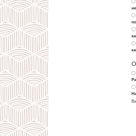
не
п
к
к
О
Р
Н
Ва