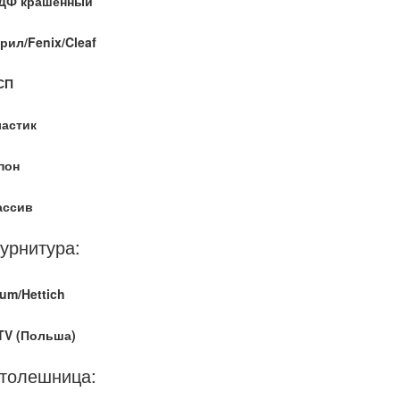
ДФ крашенный
рил/Fenix/Cleaf
СП
ластик
пон
ассив
урнитура:
um/Hettich
TV (Польша)
толешница: