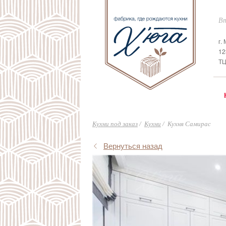
Вт
г.
12
ТЦ
Кухни под заказ
Кухни
Кухня Самирас
Вернуться назад