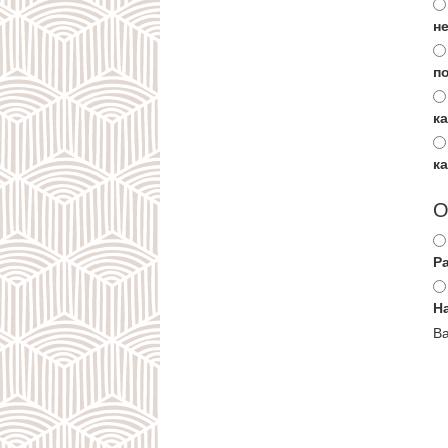
не
п
к
к
О
Р
Н
Ва