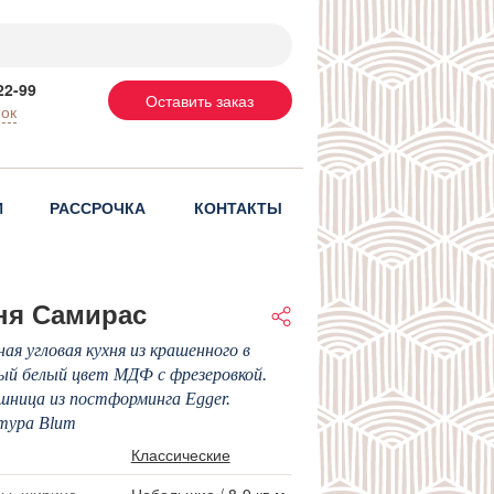
22-99
Оставить заказ
нок
И
РАССРОЧКА
КОНТАКТЫ
ня Самирас
ая угловая кухня из крашенного в
й белый цвет МДФ с фрезеровкой.
ница из постформинга Egger.
тура Blum
Классические