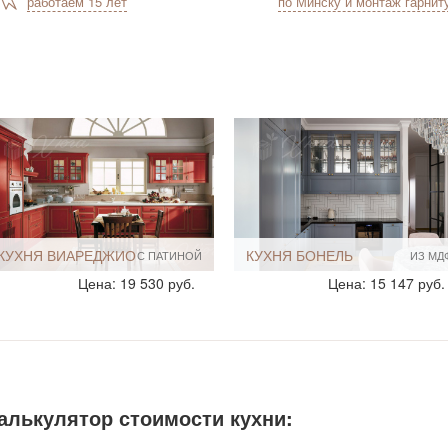
работаем 15 лет
по Минску и монтаж гарнит
КУХНЯ ВИАРЕДЖИО
КУХНЯ БОНЕЛЬ
С ПАТИНОЙ
ИЗ МД
Стиль:
Классические
Стиль:
Классические
Цена: 19 530 руб.
Цена: 15 147 руб.
Прованс
Размеры, ширина:
13-14 кв.м
Размеры, ширина:
Большие
Мебель - тип:
Угловая
19-20 кв м
Мебель - тип:
Угловая
Кухни-столовые
С пеналом
алькулятор стоимости кухни: