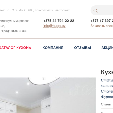
-вс: с 10.00 до 19.00 , понедельник: выходной
+375 44 794-22-22
+375 17 397-
 Минск ул.Тимирязева
info@huga.by
Заказать зво
3/2,
 "Град", этаж 3, 333
КАТАЛОГ КУХОНЬ
КОМПАНИЯ
ОТЗЫВЫ
АКЦИ
Кух
Стильн
матовы
Столеш
Фурни
Стиль