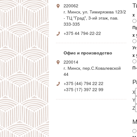
Т
220062
г. Минск, ул. Тимирязева 123/2
x
- ТЦ "Град", 3-ий этаж, пав.
333-335
П
+375 44 794-22-22
x
У
Офис и производство
x
220014
П
г. Минск, пер.С.Ковалевской
44
Р
+375 (44) 794 22 22
+375 (17) 397 22 99
X
Y
Z
М