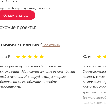
Оплата
кция действует до конца месяца
Оставить заявку
охожие проекты:
тзывы клиентов
⁄
Все отзывы
льга Р.
Юлия
агодарю за чуткое и профессиональное
Заказывали в 
служивание. Мои самые лучшие рекомендации
Очень хотелос
шей компании. И сотрудникам, которые
полного вовле
ботали на моем объекте, - особая
полностью оп
агодарность.
дельными сов
красивую, но 
Не могу налюб
рассказываю о