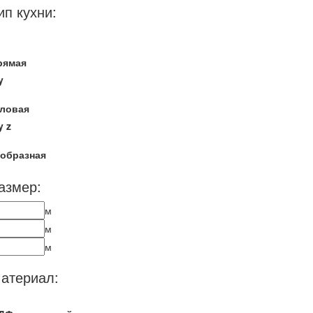
ип кухни:
рямая
y
гловая
y
z
-образная
азмер:
м
м
м
атериал: