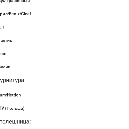
ДФ крашенный
рил/Fenix/Cleaf
СП
ластик
пон
ассив
урнитура:
um/Hettich
TV (Польша)
толешница: