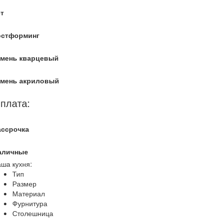
т
остформинг
амень кварцевый
амень акриловый
плата:
ассрочка
аличные
ша кухня:
Тип
Размер
Материал
Фурнитура
Столешница