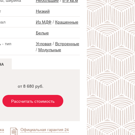
ы, ширина
Небольшие
/
8-9 кв.м
т
Низкий
иал
Из МДФ
/
Крашенные
Белые
 - тип
Угловая
/
Встроенные
/
Модульные
НА
от 8 680 руб.
Рассчитать стоимость
ка
Официальная гарантия 24