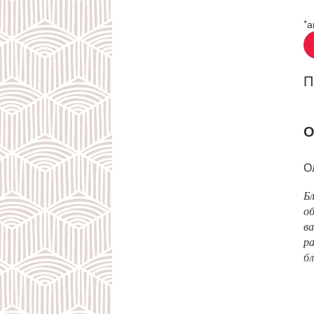
*а
П
О
О
Бл
об
ва
ра
бл