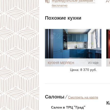
индивидуальным размерам -
бесплатно
Похожие кухни
КУХНЯ МЕРЛЕН
ИЗ МДФ
Стиль:
Классические
Цена: 8 370 руб.
Размеры, ширина:
Небольшие
8-9 кв.м
Мебель - тип:
Угловая
С барной стойкой
Встроенные
Салоны
⁄
Смотреть на карте
К
Салон в ТРЦ "Град"