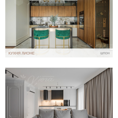
КУХНЯ ЛИОНЕ
ШПОН
Стиль:
Современный
Размеры, ширина:
8-9 кв.м
Мебель - тип:
Угловая
С островом