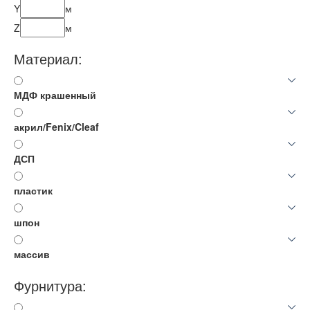
Y
м
Z
м
Материал:
МДФ крашенный
акрил/Fenix/Cleaf
ДСП
пластик
шпон
массив
Фурнитура: