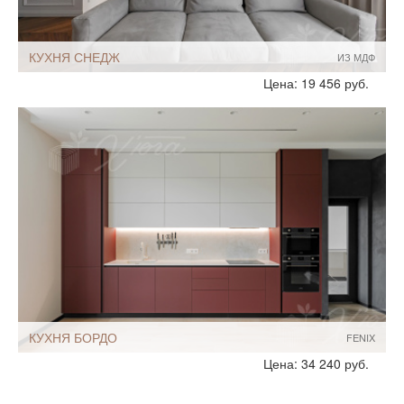
КУХНЯ СНЕДЖ
ИЗ МДФ
Стиль:
Современный
Цена: 19 456 руб.
Размеры, ширина:
Небольшие
Мебель - тип:
Прямая
С островом
КУХНЯ БОРДО
FENIX
Стиль:
Современный
Цена: 34 240 руб.
Размеры, ширина:
10-12 кв.м
Мебель - тип:
Прямая