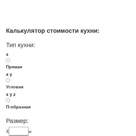
С островом
Калькулятор стоимости кухни:
Тип кухни:
x
Прямая
x
y
Угловая
x
y
z
П-образная
Размер:
X
м