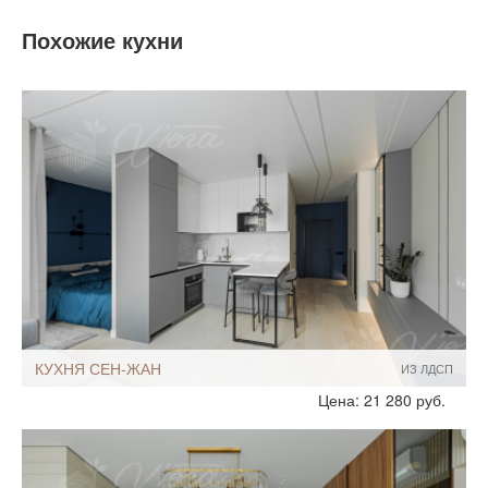
Похожие кухни
КУХНЯ СЕН-ЖАН
ИЗ ЛДСП
Стиль:
Современный
Цена: 21 280 руб.
Размеры, ширина:
5-7 кв.м
Мебель - тип:
Угловая
С островом