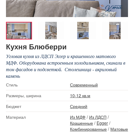
Кухня Блюберри
Угловая кухня из ЛДСП Эггер и крашенного матового
МДФ. Оборудована встроенным холодильником, скинали в
тон фасадов и подсветкой. Столешница - акриловый
камень
Стиль
Современный
Размеры, ширина
10-12 кв.м
Бюджет
Средний
Материал
Из МДФ
/
Из ЛДСП
/
Крашенные
/
Egger
/
Комбинированные
/
Матовые