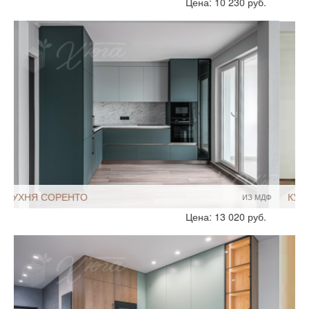
Цена: 21 280 руб.
Размеры, ширина:
5-7 кв.м
Мебель - тип:
Угловая
С островом
КУХНЯ ЛИОНЕ
ШПОН
Стиль:
Современный
Размеры, ширина:
8-9 кв.м
Мебель - тип:
Угловая
С островом