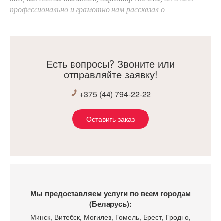
профессионально и грамотно нам рассказал о
возможностях компании воплотить любые желания в
реальность! И посоветовал прекрасного дизайнера Елену!
Она очень внимательно и терпеливо выслушала наши
пожелания, предложила прекрасный проект, и, как
Есть вопросы? Звоните или
результат, у нас дома кухня, которая каждый день радует
отправляйте заявку!
нас!
Хочется сказать огромное спасибо всей команде «Хьюга»
+375 (44) 794-22-22
за их работу!
Оставить заказ
Мы предоставляем услуги по всем городам
(Беларусь):
Минск
, Витебск, Могилев, Гомель, Брест, Гродно,