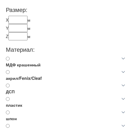
Размер:
X
м
Y
м
Z
м
Материал:
МДФ крашенный
акрил/Fenix/Cleaf
ДСП
пластик
шпон