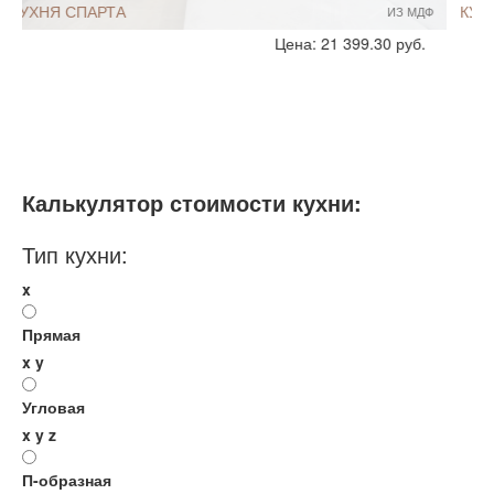
КУХНЯ ЛАКФИОЛЬ
ИЗ ЛДСП
Стиль:
Современный
Цена: 17 632 руб.
Размеры, ширина:
8-9 кв.м
Мебель - тип:
Угловая
Калькулятор стоимости кухни:
Тип кухни:
x
Прямая
x
y
Угловая
x
y
z
П-образная