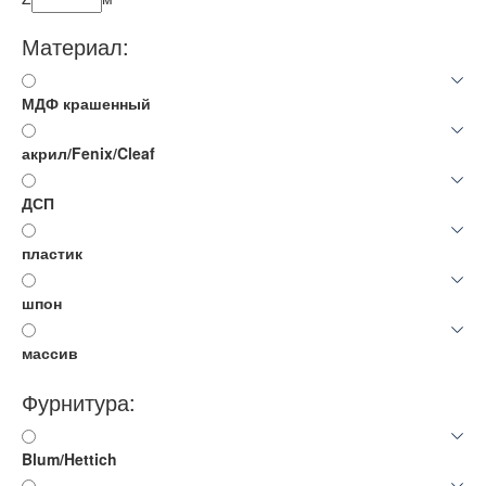
Материал:
МДФ крашенный
акрил/Fenix/Cleaf
ДСП
пластик
шпон
массив
Фурнитура:
Blum/Hettich