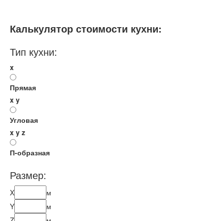
Мебель - тип:
Угловая
С полуостровом
Калькулятор стоимости кухни:
Тип кухни:
x
Прямая
x
y
Угловая
x
y
z
П-образная
Размер:
X
м
Y
м
Z
м