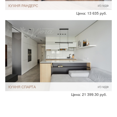
КУХНЯ РАНДЕРС
ИЗ МДФ
Стиль:
Современный
Цена: 13 635 руб.
Минимализм
Без ручек
С подсветкой
Размеры, ширина:
10-12 кв.м
Мебель - тип:
Угловая
С пеналом
Шкафы до потолка
КУХНЯ СПАРТА
ИЗ МДФ
Стиль:
Современный
Цена: 21 399.30 руб.
Хай-Тек
Минимализм
Размеры, ширина:
Небольшие
10-12 кв.м