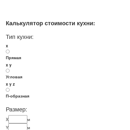
Мебель - тип:
Угловая
Модульные
Стандартные
Калькулятор стоимости кухни:
Тип кухни:
x
Прямая
x
y
Угловая
x
y
z
П-образная
Размер:
X
м
Y
м