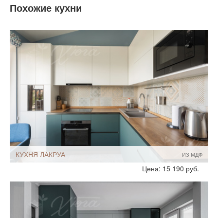
Похожие кухни
КУХНЯ ЛАКРУА
ИЗ МДФ
Стиль:
Скандинавские
Цена: 15 190 руб.
Размеры, ширина:
Небольшие
8-9 кв.м
Мебель - тип:
Угловая
Для дома
Корпусные