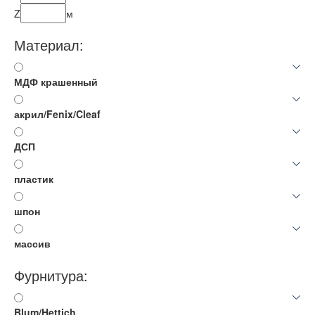
Z
м
Материал:
МДФ крашенный
акрил/Fenix/Cleaf
ДСП
пластик
шпон
массив
Фурнитура:
Blum/Hettich