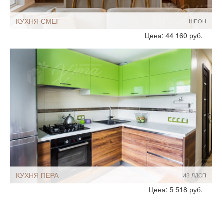
КУХНЯ СМЕГ
ШПОН
Стиль:
Скандинавские
Цена: 44 160 руб.
Размеры, ширина:
8-9 кв.м
Мебель - тип:
Угловая
С островом
КУХНЯ ПЕРА
ИЗ ЛДСП
Стиль:
Современный
Цена: 5 518 руб.
Скандинавские
Размеры, ширина:
Небольшие
8-9 кв.м