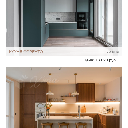
С пеналом
Стандартные
КУХНЯ СОРЕНТО
ИЗ МДФ
Стиль:
Современный
Цена: 13 020 руб.
Скандинавские
Размеры, ширина:
Большие
10-12 кв.м
Мебель - тип:
Угловая
Стандартные
Шкафы до потолка