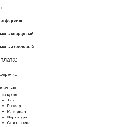
т
остформинг
амень кварцевый
амень акриловый
плата:
ассрочка
аличные
ша кухня:
Тип
Размер
Материал
Фурнитура
Столешница