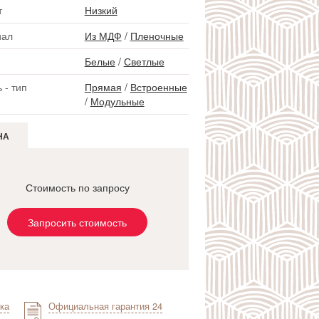
т
Низкий
иал
Из МДФ
/
Пленочные
Белые
/
Светлые
 - тип
Прямая
/
Встроенные
/
Модульные
НА
Стоимость по запросу
Запросить стоимость
ка
Официальная гарантия 24