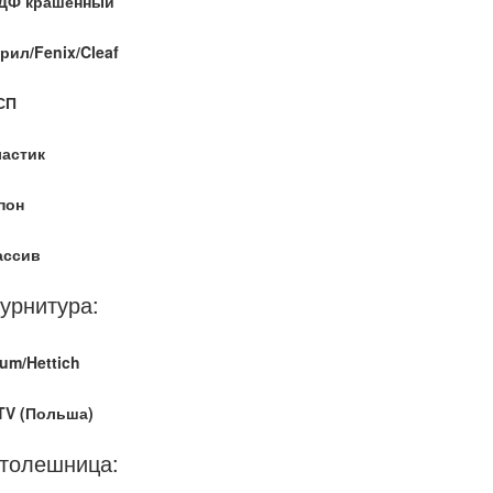
ДФ крашенный
рил/Fenix/Cleaf
СП
ластик
пон
ассив
урнитура:
um/Hettich
TV (Польша)
толешница: