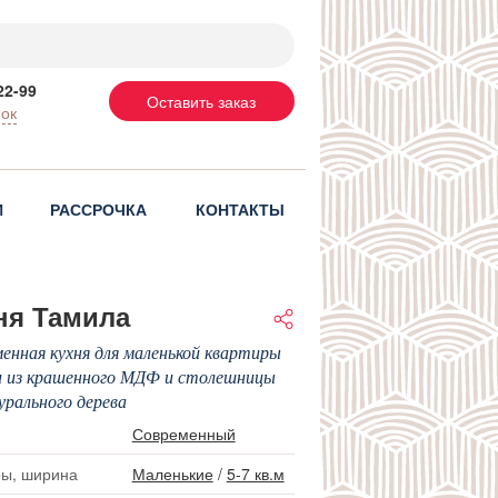
22-99
Оставить заказ
нок
И
РАССРОЧКА
КОНТАКТЫ
ня Тамила
енная кухня для маленькой квартиры
и из крашенного МДФ и столешницы
урального дерева
Современный
ы, ширина
Маленькие
/
5-7 кв.м