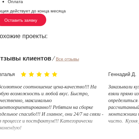
Оплата
кция действует до конца месяца
Оставить заявку
охожие проекты:
тзывы клиентов
⁄
Все отзывы
аталья
Геннадий Д.
бсолютное соотношение цена-качество!!! На
Заказывали ку
бую возможность и любой вкус. Быстро,
взяли прямо из
чественно, максимально
определиться 
иентоориентированно!! Ребятам на сборке
рассчитанный
дельное спасибо!!! И главное, они 24/7 на связи -
монтажники п
в процессе и постфактум!!! Категорически
чисто. Кухня 
комендую!