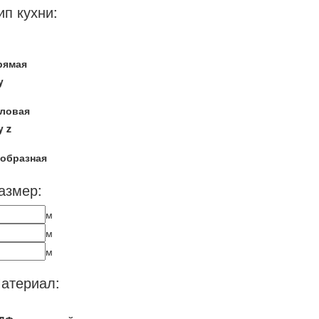
ип кухни:
рямая
y
гловая
y
z
-образная
азмер:
м
м
м
атериал: