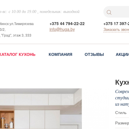
-вс: с 10.00 до 19.00 , понедельник: выходной
+375 44 794-22-22
+375 17 397-
 Минск ул.Тимирязева
info@huga.by
Заказать зво
3/2,
 "Град", этаж 3, 333
КАТАЛОГ КУХОНЬ
КОМПАНИЯ
ОТЗЫВЫ
АКЦИ
Кух
Соврем
студи
из нат
Стиль
Размер