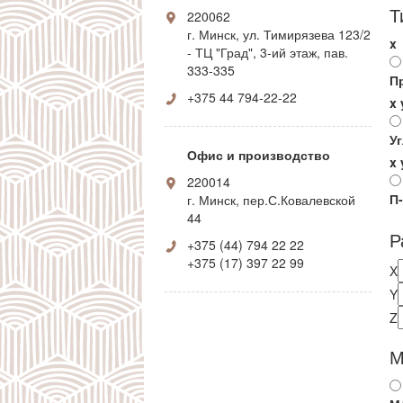
Т
220062
г. Минск, ул. Тимирязева 123/2
x
- ТЦ "Град", 3-ий этаж, пав.
333-335
П
+375 44 794-22-22
x
У
Офис и производство
x
220014
П
г. Минск, пер.С.Ковалевской
44
Р
+375 (44) 794 22 22
+375 (17) 397 22 99
X
Y
Z
М