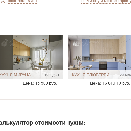
работаем 15 лет
по Минску и монтаж гарнит
КУХНЯ АНЕМОН
КУХНЯ БОРДО
ИЗ МДФ
FENI
Стиль:
Современный
Стиль:
Современный
Цена: 22 595 руб.
Цена: 34 240 руб.
Размеры, ширина:
10-12 кв.м
Размеры, ширина:
10-12 кв.м
Мебель - тип:
Прямая
Мебель - тип:
Прямая
С островом
алькулятор стоимости кухни: