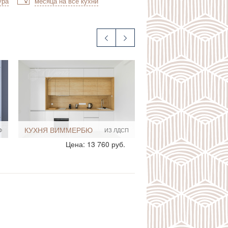
ура
месяца на все кухни
КУХНЯ ЛЕПСИО
X
АКРИЛ
Стиль:
Современный
Цена: 32 973 руб.
Размеры, ширина:
8-9 кв.м
Мебель - тип:
Прямая