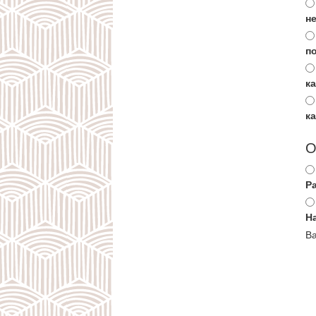
не
п
к
к
О
Р
Н
Ва