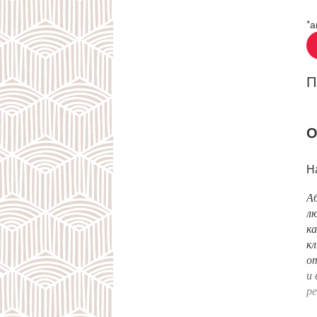
*а
П
О
Н
А
лю
ка
кл
от
и 
ре