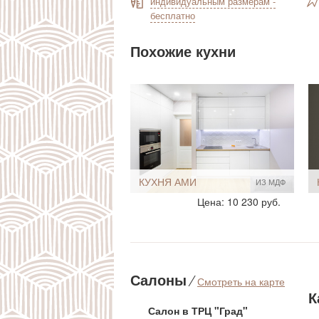
индивидуальным размерам -
бесплатно
Похожие кухни
КУХНЯ СНЕДЖ
ИЗ МДФ
Стиль:
Современный
Цена: 19 456 руб.
Размеры, ширина:
Небольшие
Мебель - тип:
Прямая
С островом
Салоны
⁄
Смотреть на карте
К
Салон в ТРЦ "Град"