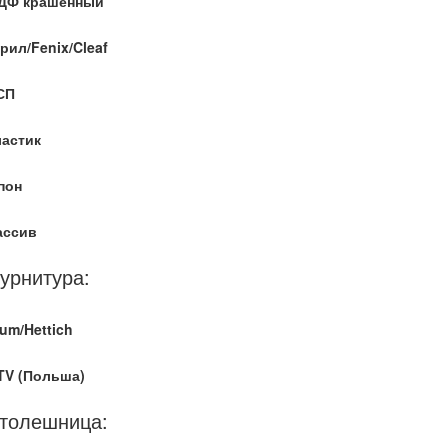
ДФ крашенный
рил/Fenix/Cleaf
СП
ластик
пон
ассив
урнитура:
um/Hettich
TV (Польша)
толешница: