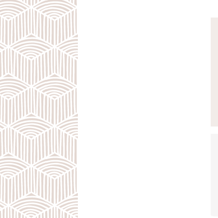
те
,
о
Сл
ча
Да
из
бы
Ог