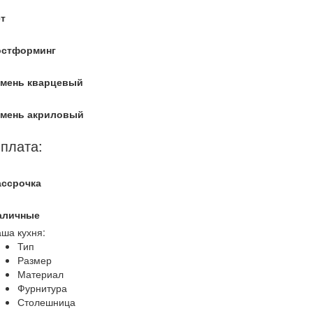
т
остформинг
амень кварцевый
амень акриловый
плата:
ассрочка
аличные
ша кухня:
Тип
Размер
Материал
Фурнитура
Столешница