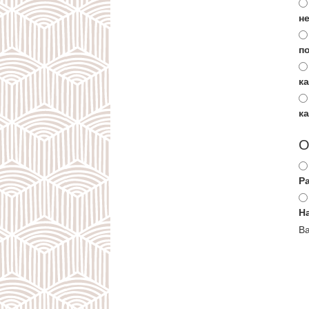
не
п
к
к
О
Р
Н
Ва