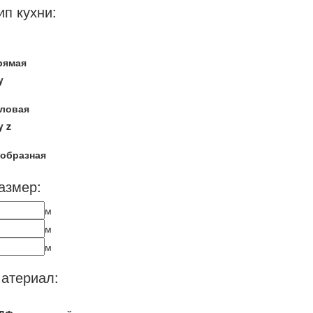
ип кухни:
рямая
y
гловая
y
z
-образная
азмер:
м
м
м
атериал: