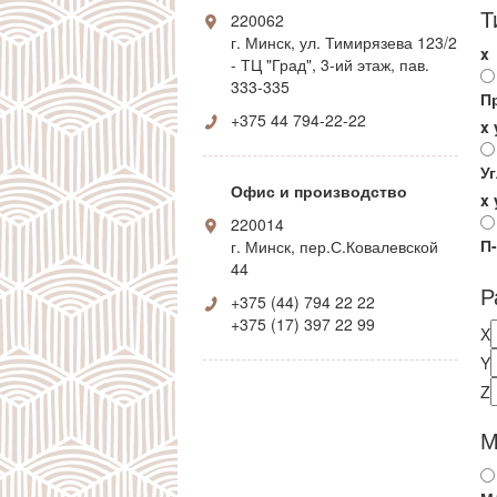
Т
220062
г. Минск, ул. Тимирязева 123/2
x
- ТЦ "Град", 3-ий этаж, пав.
333-335
П
+375 44 794-22-22
x
У
Офис и производство
x
220014
П
г. Минск, пер.С.Ковалевской
44
Р
+375 (44) 794 22 22
+375 (17) 397 22 99
X
Y
Z
М