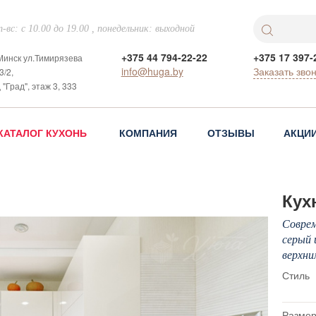
-вс: с 10.00 до 19.00 , понедельник: выходной
+375 44 794-22-22
+375 17 397-
 Минск ул.Тимирязева
info@huga.by
Заказать зво
3/2,
 "Град", этаж 3, 333
КАТАЛОГ КУХОНЬ
КОМПАНИЯ
ОТЗЫВЫ
АКЦИ
Кух
Соврем
серый 
верхни
Стиль
Размер