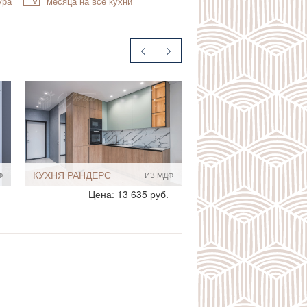
ура
месяца на все кухни
КУХНЯ КАССИНО
Н
ИЗ ЛДСП
Стиль:
Современный
Цена: 17 792 руб.
Размеры, ширина:
5-7 кв.м
Мебель - тип:
Угловая