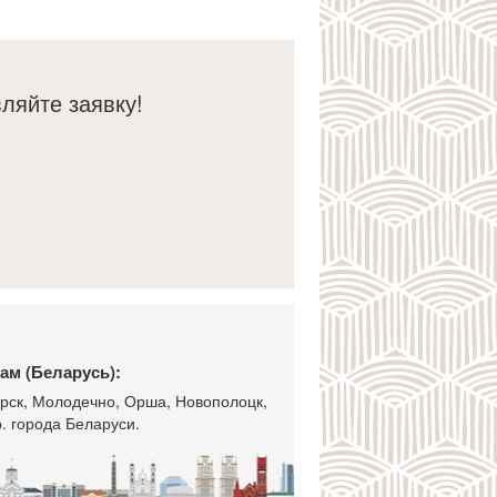
кусственного камня. Не могу
 спасибо Вам!
ляйте заявку!
ам (Беларусь):
горск, Молодечно, Орша, Новополоцк,
. города Беларуси.