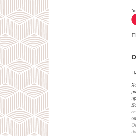
*а
П
О
П
Хо
ра
пр
Де
вс
от
От
ди