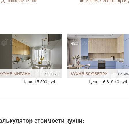
работаем 15 лет
по Минску и монтаж гарнит
КУХНЯ СЕН-ЖАН
КУХНЯ ЛИОНЕ
ИЗ ЛДСП
ШПО
Стиль:
Современный
Стиль:
Современный
Цена: 21 280 руб.
Размеры, ширина:
5-7 кв.м
Размеры, ширина:
8-9 кв.м
Мебель - тип:
Угловая
Мебель - тип:
Угловая
С островом
С островом
алькулятор стоимости кухни: