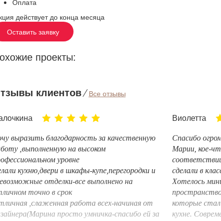
Оплата
кция действует до конца месяца
Оставить заявку
охожие проекты:
тзывы клиентов
⁄
Все отзывы
алочкина
Виолетта
чу выразить благодарность за качественную
Спасибо огром
боту ,выполненную на высоком
Марии, кое-чт
офессиональном уровне
соответствии
лали кухню,двери в шкафы-купе,перегородки и
сделали в кла
евозможные отделки-все выполнено на
Хотелось мин
личном точно в срок
пространство.
личная ,слаженная работа всех-начиная от
которые стал
зайнера(Марина просто умничка-спасибо ей за
кухне. Соврем