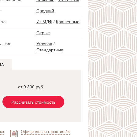
т
Средний
иал
Из МДФ
/
Крашенные
Серые
 - тип
Угловая
/
Стандартные
НА
от 9 300 руб.
Рассчитать стоимость
ка
Официальная гарантия 24