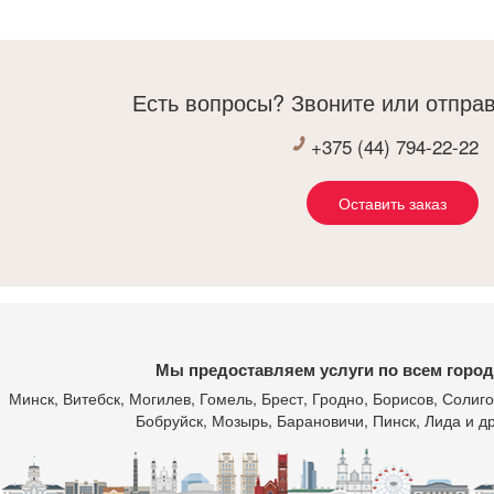
рпение)и заканчивая бригадой сборщиков(Сергей
выбрали из ис
Дима-просто молодцы)Очень грамотный и
налюбоваться,
тветственный технолог Сергей
овом ,все работали ,как хорошо отлаженный
Есть вопросы? Звоните или отправ
совой механизм
же если и были сбои с партнерами по
+375 (44) 794-22-22
готовлению каменной столешницы и скинали,все
ло во время исправлено и выполнено отлично
Оставить заказ
ромное спасибо ,буду всем рекомендовать !!!
Мы предоставляем услуги по всем город
Минск
, Витебск, Могилев, Гомель, Брест, Гродно, Борисов, Соли
Бобруйск, Мозырь, Барановичи, Пинск, Лида и др