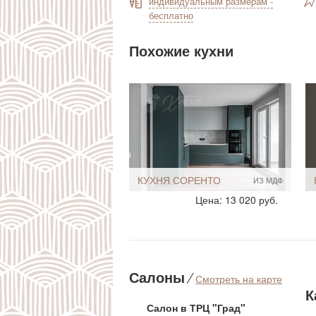
индивидуальным размерам -
бесплатно
Похожие кухни
КУХНЯ СПАРТА
ИЗ МДФ
Стиль:
Современный
Цена: 21 399.30 руб.
Хай-Тек
Минимализм
Размеры, ширина:
Небольшие
10-12 кв.м
Мебель - тип:
Угловая
Салоны
⁄
Смотреть на карте
С полуостровом
К
Салон в ТРЦ "Град"