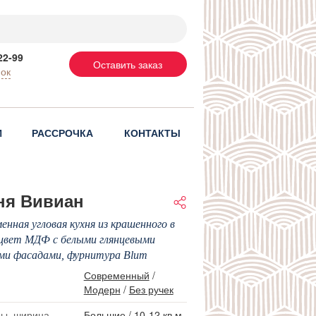
22-99
Оставить заказ
нок
И
РАССРОЧКА
КОНТАКТЫ
ня Вивиан
енная угловая кухня из крашенного в
цвет МДФ с белыми глянцевыми
ми фасадами, фурнитура Blum
Современный
/
Модерн
/
Без ручек
ы, ширина
Большие
/
10-12 кв.м